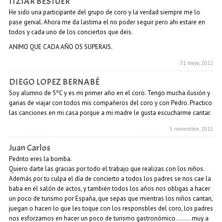
ITZIAR BESTUER
He sido una participante del grupo de coro y la verdad siempre me lo
pase genial. Ahora me da lastima el no poder seguir pero ahi estare en
todos y cada uno de los conciertos que deis.
ANIMO QUE CADA AÑO OS SUPERAIS.
31 mayo, 2012
DIEGO LOPEZ BERNABÉ
Soy alumno de 5ºC y es mi primer año en el coro. Tengo mucha ilusión y
ganas de viajar con todos mis compañeros del coro y con Pedro. Practico
las canciones en mi casa porque a mi madre le gusta escucharme cantar.
5 noviembre, 2011
Juan Carlos
Pedrito eres la bomba.
Quiero darte las gracias por todo el trabajo que realizas con los niños.
Además por tu culpa el día de concierto a todos los padres se nos cae la
baba en el salón de actos, y también todos los años nos obligas a hacer
un poco de turismo por España, que sepas que mientras los niños cantan,
juegan o hacen lo que les toque con los responsbles del coro, los padres
nos esforzamos en hacer un poco de turismo gastronómico…….. muy a