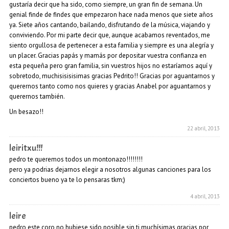
gustaría decir que ha sido, como siempre, un gran fin de semana. Un
genial finde de findes que empezaron hace nada menos que siete años
ya. Siete años cantando, bailando, disfrutando de la música, viajando y
conviviendo. Por mi parte decir que, aunque acabamos reventados, me
siento orgullosa de pertenecer a esta familia y siempre es una alegría y
un placer. Gracias papás y mamás por depositar vuestra confianza en
esta pequeña pero gran familia, sin vuestros hijos no estaríamos aquí y
sobretodo, muchisisisisimas gracias Pedrito!! Gracias por aguantarnos y
querernos tanto como nos quieres y gracias Anabel por aguantarnos y
querernos también.
Un besazo!!
22 abril, 2013
leiritxu!!!
pedro te queremos todos un montonazo!!!!!!!!
pero ya podrias dejarnos elegir a nosotros algunas canciones para los
conciertos bueno ya te lo pensaras tkm;)
4 abril, 2013
leire
pedro este coro no hubiese sido posible sin ti muchísimas gracias por