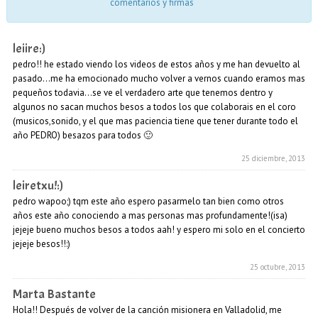
comentarios y firmas
leiire:)
pedro!! he estado viendo los videos de estos años y me han devuelto al
pasado…me ha emocionado mucho volver a vernos cuando eramos mas
pequeños todavia…se ve el verdadero arte que tenemos dentro y
algunos no sacan muchos besos a todos los que colaborais en el coro
(musicos,sonido, y el que mas paciencia tiene que tener durante todo el
año PEDRO) besazos para todos 🙂
25 diciembre, 2013
leiretxu!:)
pedro wapoo;) tqm este año espero pasarmelo tan bien como otros
años este año conociendo a mas personas mas profundamente!(isa)
jejeje bueno muchos besos a todos aah! y espero mi solo en el concierto
jejeje besos!!:)
25 octubre, 2013
Marta Bastante
Hola!! Después de volver de la canción misionera en Valladolid, me