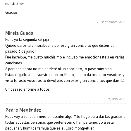
nuestro pesar.
Gracias,
26 septiembre, 2011
Mireia Guada
Pues yo la segunda 😉 jaja
Quiero daros la enhorabuena por ese gran concierto que disteis el
pasado 3 de junio!
Fue increible, me gustó muchísimo e incluso me emocionasteis en varias
canciones…
A partir de ahora no me perderé ni un concierto, lo pasé muy bien.
Estad orgulloso de vuestro director, Pedro, que lo da todo por vosotros y
visto lo visto vosotros lo devolvéis con esos gran conciertos que dais 🙂
Un besazo enorme a todos.
9 junio, 2011
Pedro Menéndez
Pues voy a ser el primero en escribir algo. Y lo hago para dar las gracias a
todas aquellas personas que pertenecen o han pertenecido a esta
pequeña y humilde familia que es el Coro Montpellier.